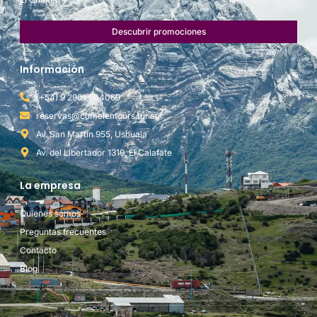
Descubrir promociones
Información
(+54) 9 2901 604069
reservas@cumelentours.tur.ar
Av. San Martín 955, Ushuaia
Av. del Libertador 1319, El Calafate
La empresa
Quienes somos
Preguntas frecuentes
Contacto
Blog