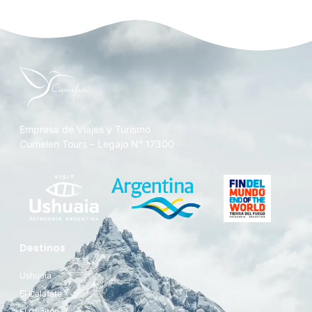
Empresa de Viajes y Turismo
Cumelen Tours – Legajo N° 17300
Destinos
Ushuaia
El Calafate
El Chaltén