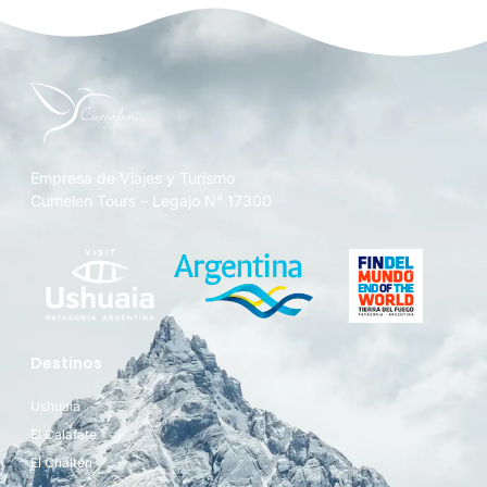
Empresa de Viajes y Turismo
Cumelen Tours – Legajo N° 17300
Destinos
Ushuaia
El Calafate
El Chaltén