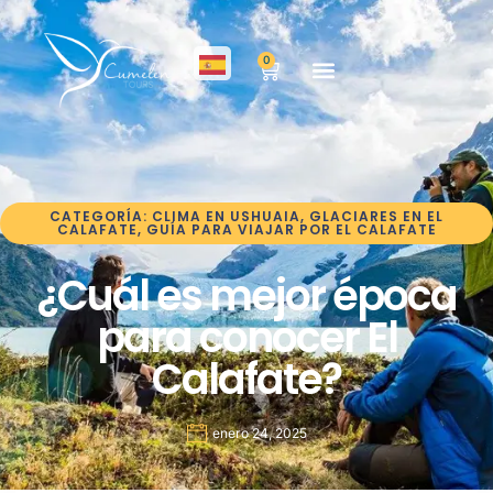
0
CATEGORÍA:
CLIMA EN USHUAIA
,
GLACIARES EN EL
CALAFATE
,
GUÍA PARA VIAJAR POR EL CALAFATE
¿Cuál es mejor época
para conocer El
Calafate?
enero 24, 2025