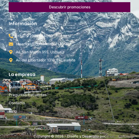
Descubrir promociones
Información
(+54) 9 2901 604069
reservas@cumelentours.tur.ar
Av. San Martín 955, Ushuaia
Av. del Libertador 1319, El Calafate
La empresa
Quienes somos
Preguntas frecuentes
Contacto
Blog
Copyright © 2026 - Diseño y Desarrollo por