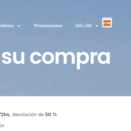
stinos
Promociones
Info Útil
r su compra
72hs
, devolución de
50 %
ón