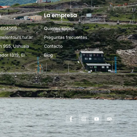
n
La empresa
1 604069
Quienes somos
elentours.tur.ar
Preguntas frecuentes
n 955, Ushuaia
Contacto
ador 1319, El
Blog