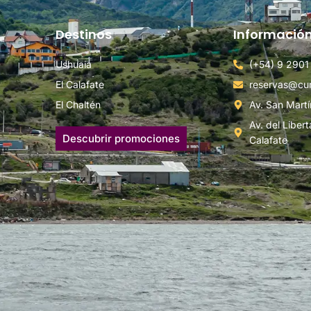
Destinos
Informació
Ushuaia
(+54) 9 290
El Calafate
reservas@cum
El Chaltén
Av. San Martí
Av. del Libert
Descubrir promociones
Calafate