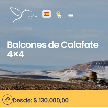
0
Balcones de Calafate
4×4
Desde:
$
130.000,00