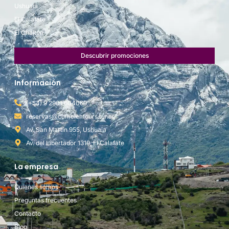
Ushuaia
El Calafate
El Chaltén
Descubrir promociones
Información
(+54) 9 2901 604069
reservas@cumelentours.tur.ar
Av. San Martín 955, Ushuaia
Av. del Libertador 1319, El Calafate
La empresa
Quienes somos
Preguntas frecuentes
Contacto
Blog