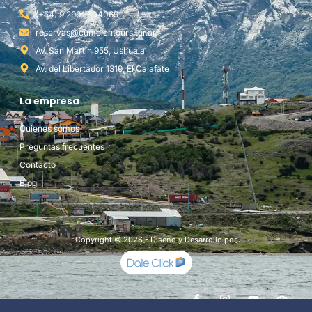
(+54) 9 2901 604069
reservas@cumelentours.tur.ar
Av. San Martín 955, Ushuaia
Av. del Libertador 1319, El Calafate
La empresa
Quienes somos
Preguntas frecuentes
Contacto
Blog
Copyright © 2026 - Diseño y Desarrollo por