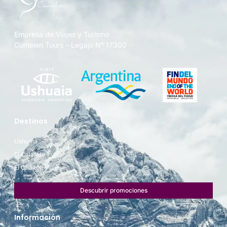
Empresa de Viajes y Turismo
Cumelen Tours – Legajo N° 17300
Destinos
Ushuaia
El Calafate
El Chaltén
Descubrir promociones
Información