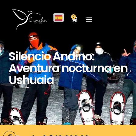
0
Silencio Andino:
Aventura nocturna en
Ushuaia