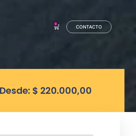
0
CONTACTO
Desde:
$
220.000,00