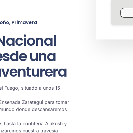
oño, Primavera
Nacional
desde una
aventurera
el Fuego, situado a unos 15
 Ensenada Zarategui para tomar
del mundo donde descansaremos
hasta la confitería Alakush y
zaremos nuestra travesía